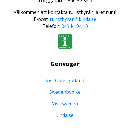
Torggatan 2, 590 37 Kisa
Välkommen att kontakta turistbyrån, året runt!
E-post:
turistbyran@kinda.se
Telefon:
0494-194 10
Genvägar
VisitÖstergötland
Swedenbybike
VisitSweden
Kinda.se