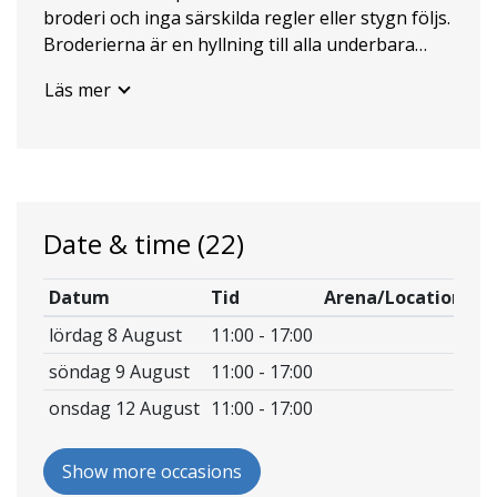
broderi och inga särskilda regler eller stygn följs.
Broderierna är en hyllning till alla underbara
barnboksillustrationer och deras illustratörer.
Läs mer
Välkommen att inspireras!
Date & time
(22)
Datum
Tid
Arena/Location
lördag 8 August
11:00 - 17:00
söndag 9 August
11:00 - 17:00
onsdag 12 August
11:00 - 17:00
Show more occasions