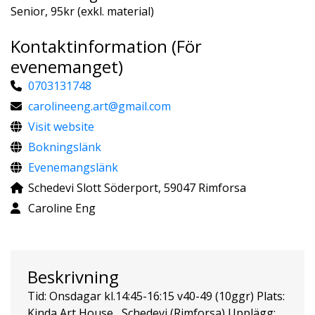
Senior, 95kr (exkl. material)
Kontaktinformation (För
evenemanget)
0703131748
carolineeng.art@gmail.com
Visit website
Bokningslänk
Evenemangslänk
Schedevi Slott Söderport, 59047 Rimforsa
Caroline Eng
Beskrivning
Tid: Onsdagar kl.14:45-16:15 v40-49 (10ggr) Plats:
Kinda Art House , Schedevi (Rimforsa) Upplägg: