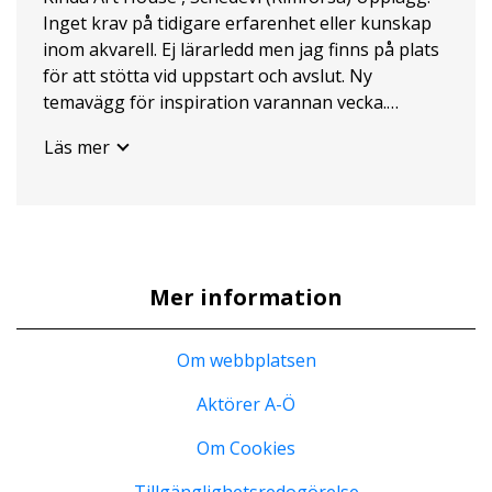
Inget krav på tidigare erfarenhet eller kunskap
inom akvarell. Ej lärarledd men jag finns på plats
för att stötta vid uppstart och avslut. Ny
temavägg för inspiration varannan vecka.
Material: Penslar, palett, underlägg mm. finns att
Läs mer
låna för 40kr/gång och färger/papper finns att
köpa på plats. Om man behöver allt material vid
ett tillfälle kostar det 80kr. Finns även hela
startpaket att köpa på plats. Intresseanmälan (Ej
bindande): Senast 31 juli 2026! Information om
bindande anmälan och betalning mailas ut efter
Mer information
den 31 juli till de som meddelat intresse.
Om webbplatsen
Aktörer A-Ö
Om Cookies