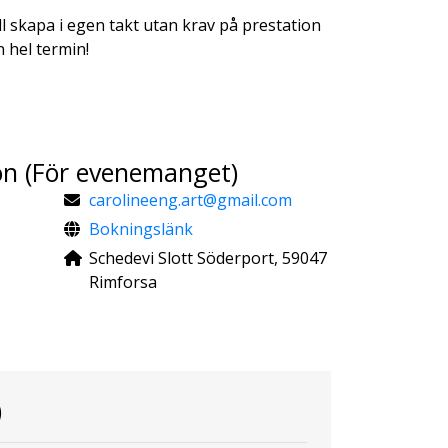
ll skapa i egen takt utan krav på prestation
n hel termin!
on (För evenemanget)
carolineeng.art@gmail.com
Bokningslänk
Schedevi Slott Söderport, 59047
Rimforsa
)