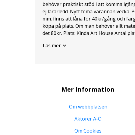
behöver praktiskt stöd i att komma igång
ej lärarledd. Nytt tema varannan vecka. P
mm. finns att låna för 40kr/gång och fär
köpa på plats. Om man behöver allt materia
det 80kr. Plats: Kinda Art House Antal plats
tillfällen: 10 (v40-49) (anmälan och betal
Läs mer
Se angivet datum OBS! Intresseanmälan s
inte bindande! Information om hur man 
skickas till de som visat intresse.
Mer information
Om webbplatsen
Aktörer A-Ö
Om Cookies