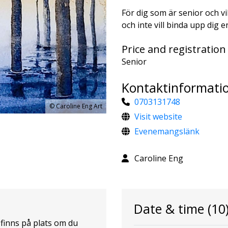
För dig som är senior och vi
och inte vill binda upp dig e
Price and registration
Senior
Kontaktinformati
0703131748
©
Caroline Eng Art
Visit website
Evenemangslänk
Caroline Eng
Date & time
(10
finns på plats om du