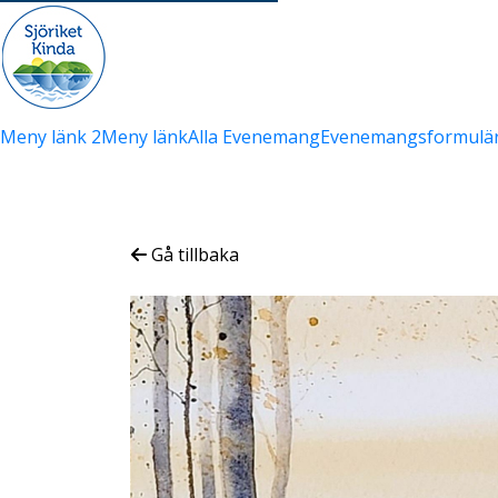
Meny länk 2
Meny länk
Alla Evenemang
Evenemangsformulä
Gå tillbaka