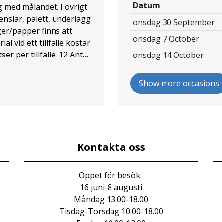
Datum
 med målandet. I övrigt
enslar, palett, underlägg
onsdag 30 September
ger/papper finns att
onsdag 7 October
l vid ett tillfälle kostar
er per tillfälle: 12 Antal
onsdag 14 October
ning är per gång) Start:
tänger 31 juli och är
Show more occasions
anmäler per gång sig
Kontakta oss
Öppet för besök:
16 juni-8 augusti
Måndag 13.00-18.00
Tisdag-Torsdag 10.00-18.00