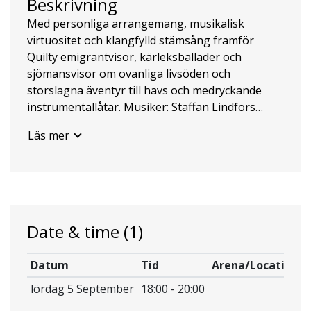
Beskrivning
Med personliga arrangemang, musikalisk
virtuositet och klangfylld stämsång framför
Quilty emigrantvisor, kärleksballader och
sjömansvisor om ovanliga livsöden och
storslagna äventyr till havs och medryckande
instrumentallåtar. Musiker: Staffan Lindfors
kontrabas Gideon Andersson bouzouki,
Läs mer
mandolin, bodhran, sång Dag Westling sång,
gitarr, 5-string banjo, tin whistle Esbjörn
Hazelius fiol, sång, gitarr Kaffeservering i
pausen. Biljetter 400:- Medlem i Svalsjö
Folkmusikförening 350:-.
Date & time
(1)
Datum
Tid
Arena/Location
lördag 5 September
18:00 - 20:00