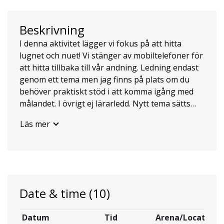
Beskrivning
I denna aktivitet lägger vi fokus på att hitta
lugnet och nuet! Vi stänger av mobiltelefoner för
att hitta tillbaka till vår andning. Ledning endast
genom ett tema men jag finns på plats om du
behöver praktiskt stöd i att komma igång med
målandet. I övrigt ej lärarledd. Nytt tema sätts
upp varannan vecka på inspirationsväggen i
Läs mer
kurslokalen. Penslar, palett, underlägg mm. finns
att låna för 40kr/gång och färger/papper finns
att köpa på plats. Om man behöver allt material
vid ett tillfälle kostar det 80kr. Startpaket finns
att köpa om man vill. Plats: Kinda Art House Antal
platser/gång: 12 Antal gånger: 10 (v40-49)
Date & time
(10)
Startdatum: Se nedan OBS! Intresseanmälan
öppnar 1 maj 2026 och är inte bindande!
Datum
Tid
Arena/Location
Intresseanmälan stänger 31 juli och information