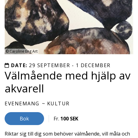
©
Caroline Eng Art
DATE:
29 SEPTEMBER - 1 DECEMBER
Välmående med hjälp av
akvarell
EVENEMANG
KULTUR
Bok
Fr.
100 SEK
Riktar sig till dig som behöver välmående, vill måla och