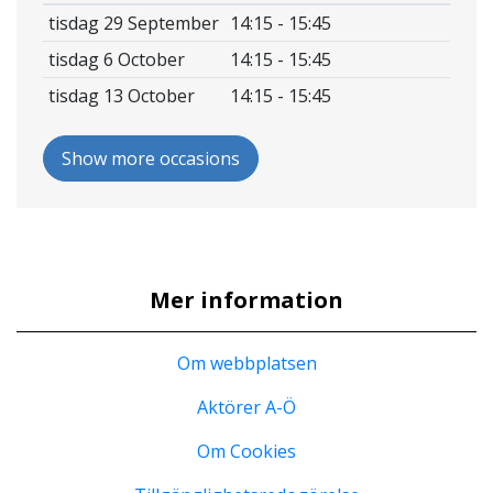
tisdag 29 September
14:15 - 15:45
om anmälan skickas till de som visat intresse.
tisdag 6 October
14:15 - 15:45
tisdag 13 October
14:15 - 15:45
Show more occasions
Mer information
Om webbplatsen
Aktörer A-Ö
Om Cookies