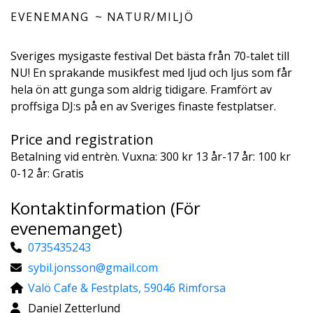
EVENEMANG
NATUR/MILJÖ
Sveriges mysigaste festival Det bästa från 70-talet till
NU! En sprakande musikfest med ljud och ljus som får
hela ön att gunga som aldrig tidigare. Framfört av
proffsiga DJ:s på en av Sveriges finaste festplatser.
Price and registration
Betalning vid entrèn. Vuxna: 300 kr 13 år-17 år: 100 kr
0-12 år: Gratis
Kontaktinformation (För
evenemanget)
0735435243
sybil.jonsson@gmail.com
Valö Cafe & Festplats, 59046 Rimforsa
Daniel Zetterlund