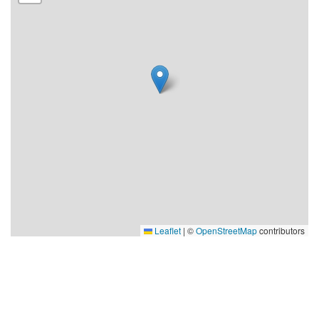
90-talet 22:00-23:00 00-talet 23:00-00:00 10-talet
00:00-01:00 20-talet PLUS en hemlig gästartist!
Dessutom Live trubadurer
Leaflet
|
©
OpenStreetMap
contributors