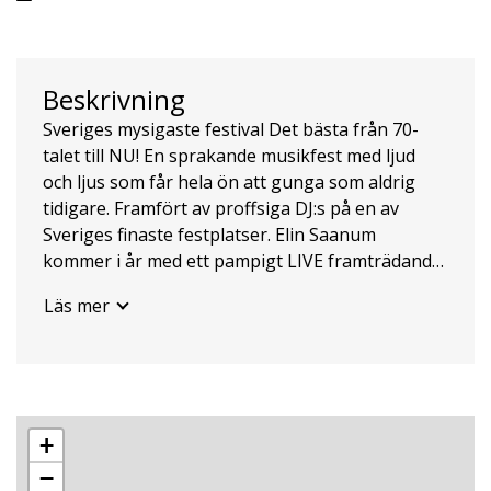
Beskrivning
Sveriges mysigaste festival Det bästa från 70-
talet till NU! En sprakande musikfest med ljud
och ljus som får hela ön att gunga som aldrig
tidigare. Framfört av proffsiga DJ:s på en av
Sveriges finaste festplatser. Elin Saanum
kommer i år med ett pampigt LIVE framträdande.
Bonnkapälle kommer att dyka upp under kvällen
Läs mer
och höjer stämningen till skyarna. Serveringen är
öppen för mat och dryck. Åldersgräns: 18 år
(under 18 år i målsmans sällskap) Inträde: 18 :
300:- 13-17 : 100:- 0-12 : Gratis Betalning vid
entrén Insläpp: 18:00 Slut: 01:00 MER INFO
+
KOMMER 18:30-19:30 70-talet 19:30-20:30 80-
talet 20:30-21:00 Elin Saanum LIVE 21:00-22:00
−